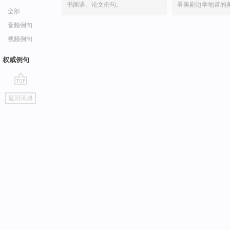
书面语、论文例句。
看美剧边学地道的
全部
音频例句
视频例句
权威例句
go
返回词典
top