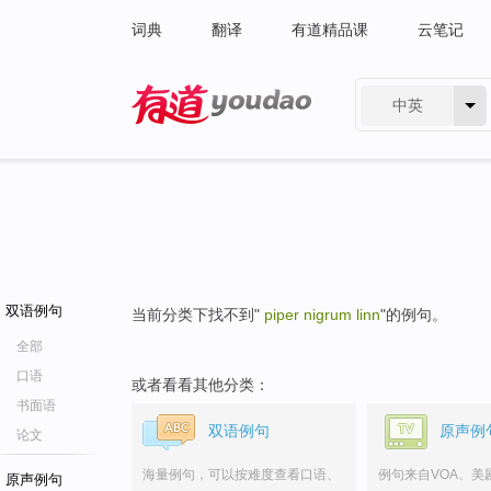
词典
翻译
有道精品课
云笔记
中英
有道 - 网易旗下搜索
双语例句
当前分类下找不到"
piper nigrum linn
"的例句。
全部
口语
或者看看其他分类：
书面语
双语例句
原声例
论文
海量例句，可以按难度查看口语、
例句来自VOA、美
原声例句