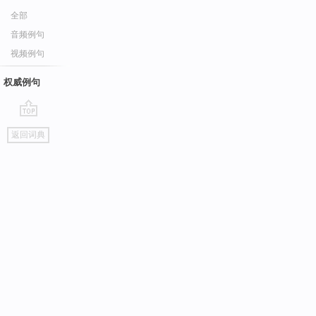
全部
音频例句
视频例句
权威例句
go
返回词典
top