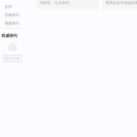
书面语、论文例句。
看美剧边学地道的
全部
音频例句
视频例句
权威例句
go
返回词典
top