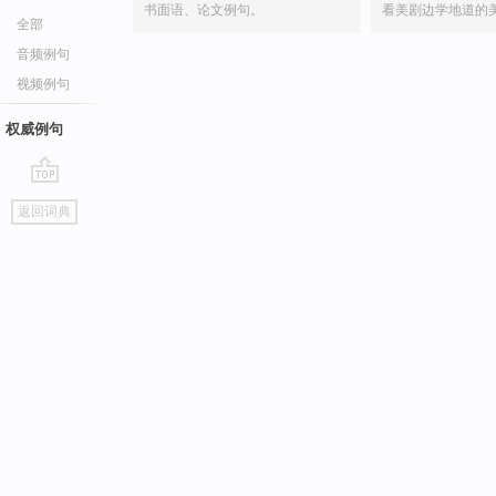
书面语、论文例句。
看美剧边学地道的
全部
音频例句
视频例句
权威例句
go
返回词典
top