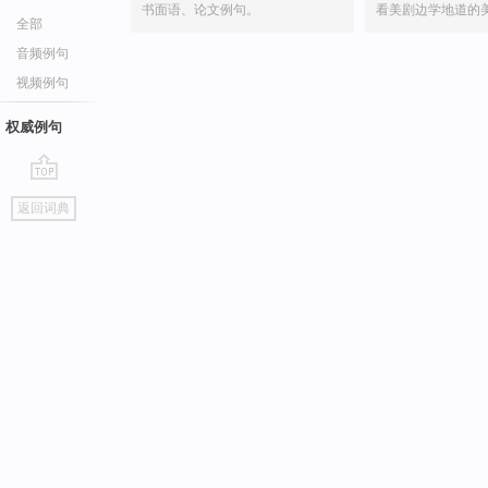
书面语、论文例句。
看美剧边学地道的
全部
音频例句
视频例句
权威例句
go
返回词典
top