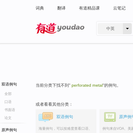
词典
翻译
有道精品课
云笔记
中英
有道 - 网易旗下搜索
双语例句
当前分类下找不到"
perforated metal
"的例句。
全部
口语
或者看看其他分类：
书面语
双语例句
原声例
论文
海量例句，可以按难度查看口语、
例句来自VOA、美
原声例句