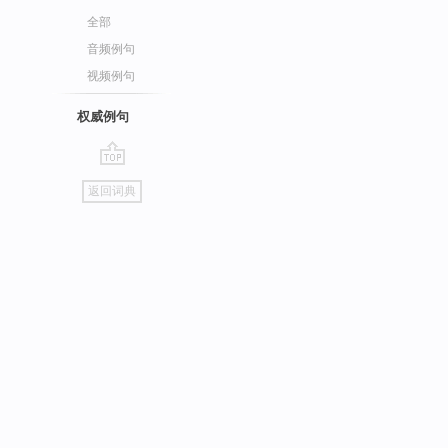
全部
音频例句
视频例句
权威例句
go
返回词典
top