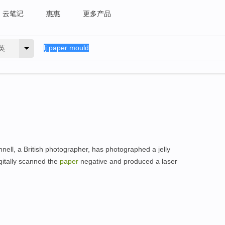
云笔记
惠惠
更多产品
英
nell, a British photographer, has photographed a jelly
gitally scanned the
paper
negative and produced a laser