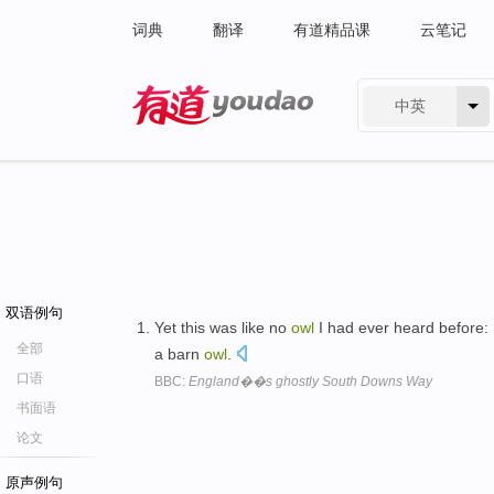
词典
翻译
有道精品课
云笔记
中英
有道 - 网易旗下搜索
双语例句
Yet this was like no
owl
I had ever heard before: 
全部
a barn
owl
.
口语
BBC:
England��s ghostly South Downs Way
书面语
论文
原声例句