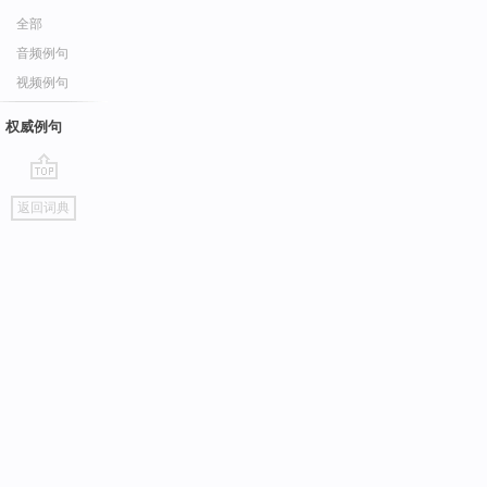
全部
音频例句
视频例句
权威例句
go
返回词典
top