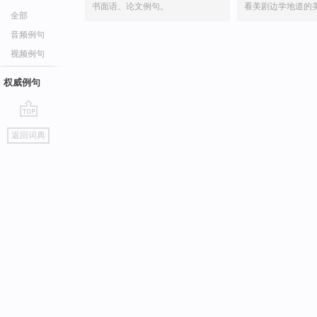
书面语、论文例句。
看美剧边学地道的
全部
音频例句
视频例句
权威例句
go
返回词典
top