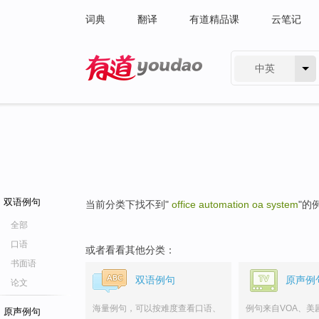
词典
翻译
有道精品课
云笔记
中英
有道 - 网易旗下搜索
双语例句
当前分类下找不到"
office automation oa system
"的
全部
口语
或者看看其他分类：
书面语
双语例句
原声例
论文
海量例句，可以按难度查看口语、
例句来自VOA、美
原声例句