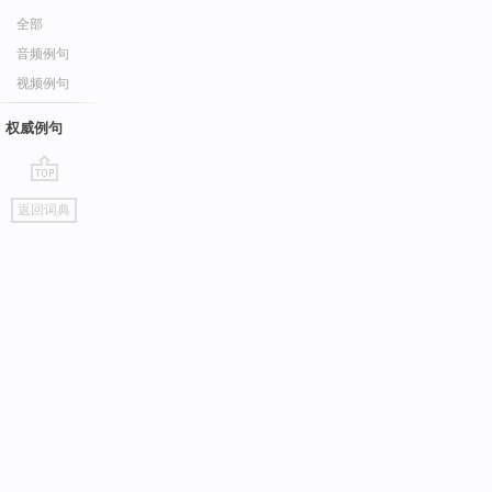
全部
音频例句
视频例句
权威例句
go
返回词典
top