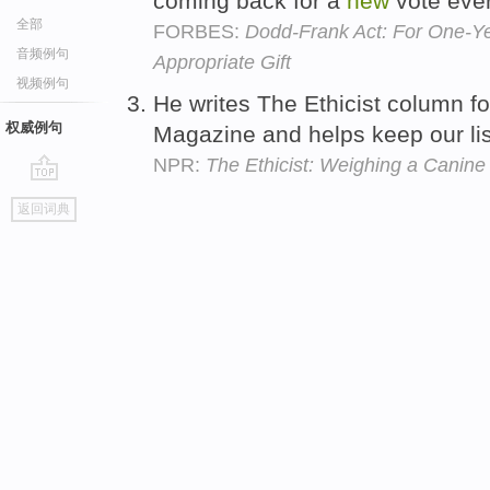
coming back for a
new
vote eve
全部
FORBES:
Dodd-Frank Act: For One-Yea
音频例句
Appropriate Gift
视频例句
He writes The Ethicist column f
权威例句
Magazine and helps keep our li
NPR:
The Ethicist: Weighing a Canin
go
返回词典
top