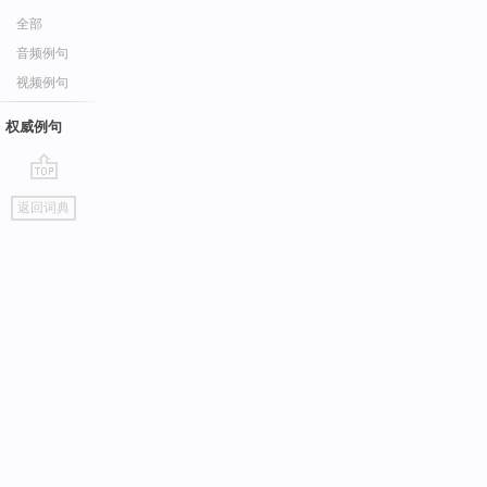
全部
音频例句
视频例句
权威例句
go
返回词典
top