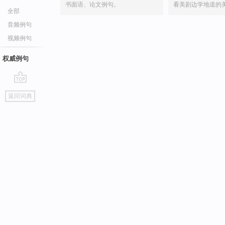
书面语、论文例句。
看美剧边学地道的
全部
音频例句
视频例句
权威例句
go
返回词典
top