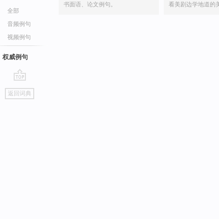
书面语、论文例句。
看美剧边学地道的
全部
音频例句
视频例句
权威例句
go
返回词典
top