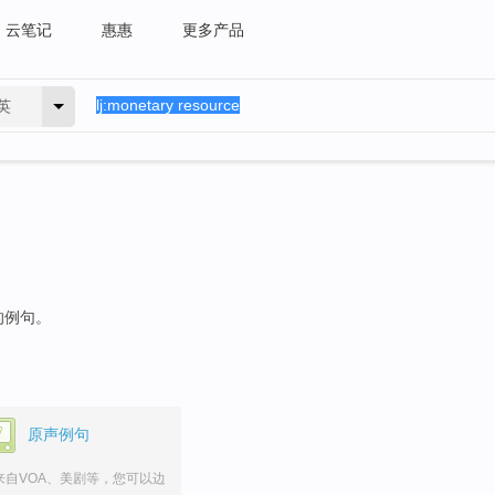
云笔记
惠惠
更多产品
英
的例句。
原声例句
来自VOA、美剧等，您可以边