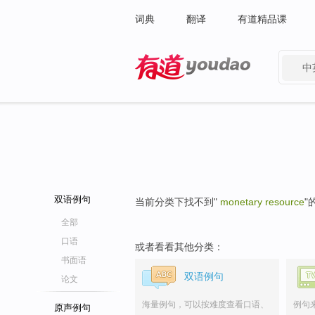
词典
翻译
有道精品课
中
有道 - 网易旗下搜索
双语例句
当前分类下找不到"
monetary resource
"
全部
口语
或者看看其他分类：
书面语
双语例句
论文
海量例句，可以按难度查看口语、
例句
原声例句