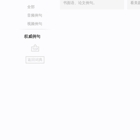
书面语、论文例句。
看美
全部
音频例句
视频例句
权威例句
go
返回词典
top