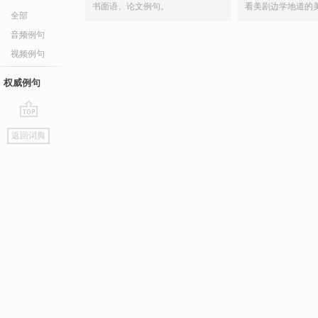
书面语、论文例句。
看美剧边学地道的
全部
音频例句
视频例句
权威例句
go
返回词典
top