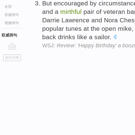
But encouraged by circumstances,
全部
and a
mirthful
pair of veteran ba
音频例句
Darrie Lawrence and Nora Cheste
视频例句
popular tunes at the open mike,
权威例句
back drinks like a sailor.
WSJ:
Review: 'Happy Birthday' a booze
go
返回词典
top