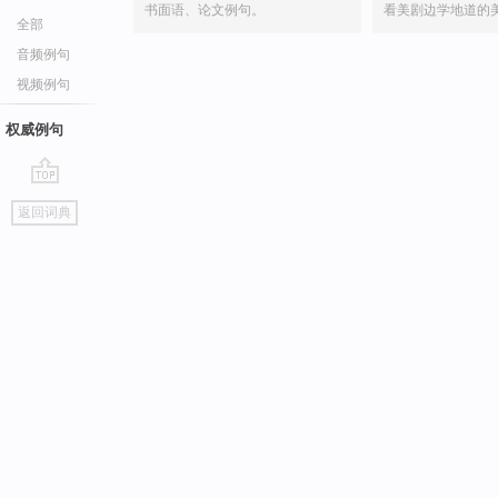
书面语、论文例句。
看美剧边学地道的
全部
音频例句
视频例句
权威例句
go
返回词典
top