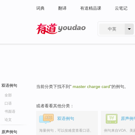
词典
翻译
有道精品课
云笔记
中英
有道 - 网易旗下搜索
双语例句
当前分类下找不到"
master charge card
"的例句。
全部
口语
或者看看其他分类：
书面语
双语例句
原声例
论文
海量例句，可以按难度查看口语、
例句来自VOA、美
原声例句