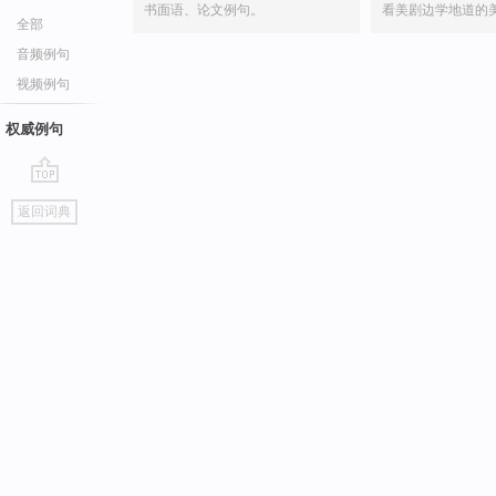
书面语、论文例句。
看美剧边学地道的
全部
音频例句
视频例句
权威例句
go
返回词典
top