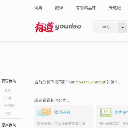
词典
翻译
有道精品课
云笔记
中英
有道 - 网易旗下搜索
双语例句
当前分类下找不到"
luminous flux output
"的例句。
全部
口语
或者看看其他分类：
书面语
双语例句
原声例
论文
海量例句，可以按难度查看口语、
例句来自VOA、美
原声例句