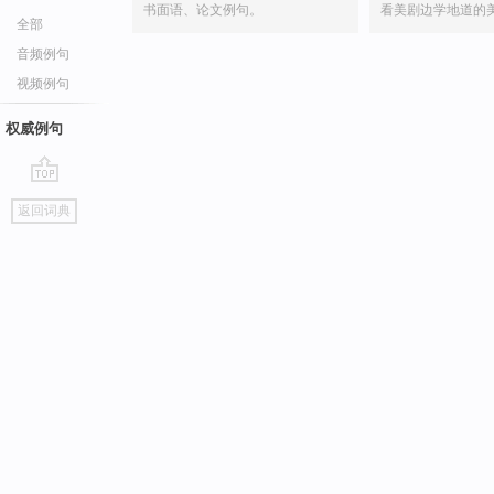
书面语、论文例句。
看美剧边学地道的
全部
音频例句
视频例句
权威例句
go
返回词典
top