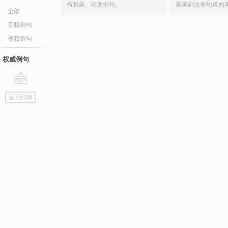
书面语、论文例句。
看美剧边学地道的
全部
音频例句
视频例句
权威例句
go
返回词典
top