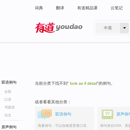
词典
翻译
有道精品课
云笔记
中英
有道 - 网易旗下搜索
双语例句
当前分类下找不到"
look as if detail
"的例句。
全部
口语
或者看看其他分类：
书面语
双语例句
原声例
论文
海量例句，可以按难度查看口语、
例句来自VOA、美
原声例句