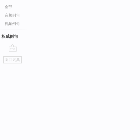
全部
音频例句
视频例句
权威例句
go
返回词典
top