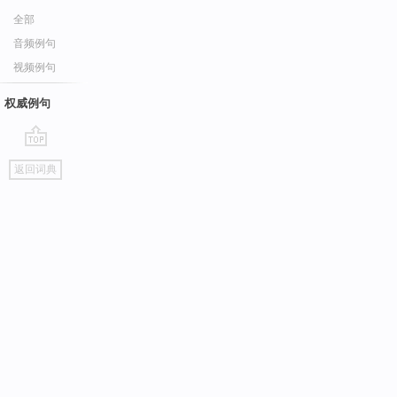
全部
音频例句
视频例句
权威例句
go
返回词典
top