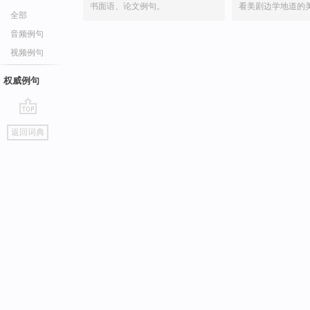
书面语、论文例句。
看美剧边学地道的
全部
音频例句
视频例句
权威例句
go
返回词典
top