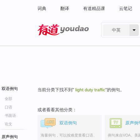
词典
翻译
有道精品课
云笔记
中英
有道 - 网易旗下搜索
双语例句
当前分类下找不到"
light duty traffic
"的例句。
全部
口语
或者看看其他分类：
书面语
双语例句
原声例
论文
海量例句，可以按难度查看口语、
例句来自VOA、美
原声例句