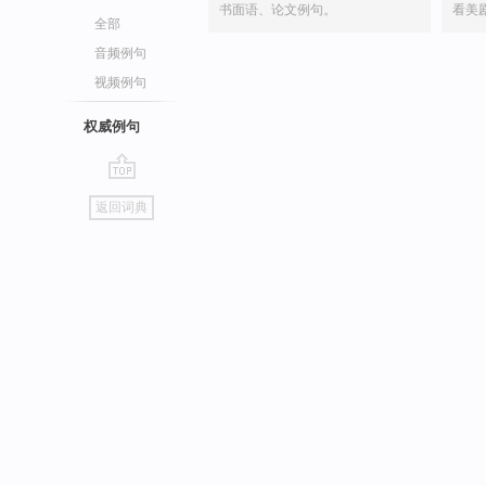
书面语、论文例句。
看美
全部
音频例句
视频例句
权威例句
go
返回词典
top