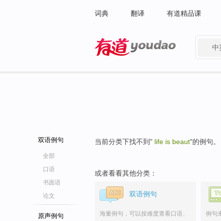
词典
翻译
有道精品课
中
有道 - 网易旗下搜索
双语例句
当前分类下找不到"
life is beaut
"的例句。
全部
口语
或者看看其他分类：
书面语
双语例句
论文
海量例句，可以按难度查看口语、
例句
原声例句