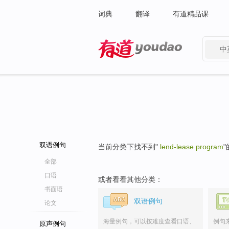
词典
翻译
有道精品课
中
有道 - 网易旗下搜索
双语例句
当前分类下找不到"
lend-lease program
全部
口语
或者看看其他分类：
书面语
双语例句
论文
海量例句，可以按难度查看口语、
例句
原声例句