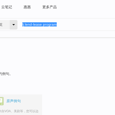
云笔记
惠惠
更多产品
英
"的例句。
原声例句
来自VOA、美剧等，您可以边