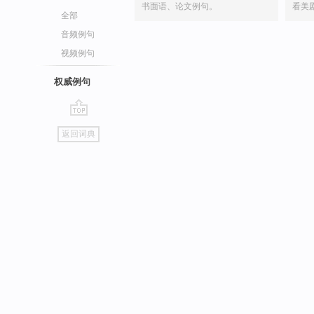
书面语、论文例句。
看美
全部
音频例句
视频例句
权威例句
go
返回词典
top