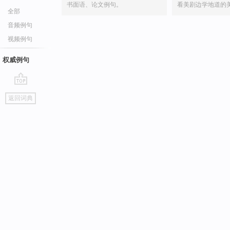
书面语、论文例句。
看美剧边学地道的
全部
音频例句
视频例句
权威例句
go
返回词典
top