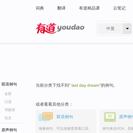
词典
翻译
有道精品课
云笔记
中英
有道 - 网易旗下搜索
双语例句
当前分类下找不到"
last day dream
"的例句。
全部
口语
或者看看其他分类：
书面语
双语例句
原声例
论文
海量例句，可以按难度查看口语、
例句来自VOA、美
原声例句