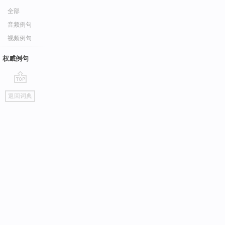
全部
音频例句
视频例句
权威例句
go
返回词典
top