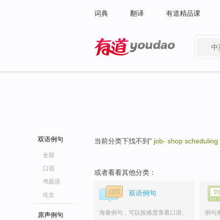
词典
翻译
有道精品课
中
有道 - 网易旗下搜索
双语例句
当前分类下找不到"
job- shop scheduling
全部
口语
或者看看其他分类：
书面语
双语例句
论文
海量例句，可以按难度查看口语、
例句
原声例句