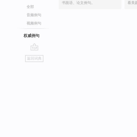
书面语、论文例句。
看美
全部
音频例句
视频例句
权威例句
go
返回词典
top