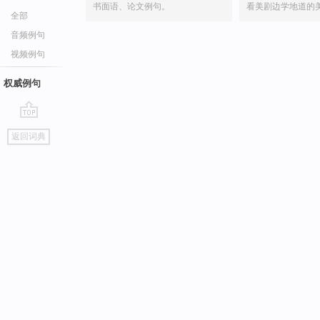
书面语、论文例句。
看美剧边学地道的
全部
音频例句
视频例句
权威例句
go
返回词典
top