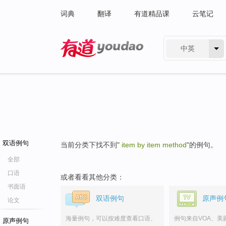
词典
翻译
有道精品课
云笔记
中英
有道 - 网易旗下搜索
双语例句
当前分类下找不到"
item by item method
"的例句。
全部
口语
或者看看其他分类：
书面语
双语例句
原声例
论文
海量例句，可以按难度查看口语、
例句来自VOA、美
原声例句