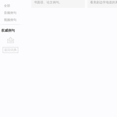
书面语、论文例句。
看美剧边学地道的
全部
音频例句
视频例句
权威例句
go
返回词典
top