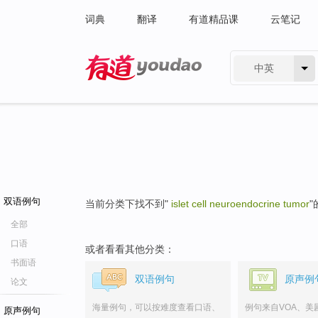
词典
翻译
有道精品课
云笔记
中英
有道 - 网易旗下搜索
双语例句
当前分类下找不到"
islet cell neuroendocrine tumor
全部
口语
或者看看其他分类：
书面语
双语例句
原声例
论文
海量例句，可以按难度查看口语、
例句来自VOA、美
原声例句