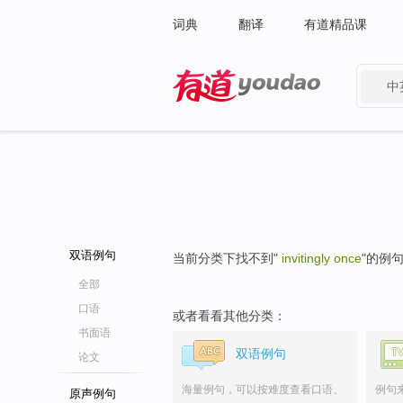
词典
翻译
有道精品课
中
有道 - 网易旗下搜索
双语例句
当前分类下找不到"
invitingly once
"的例
全部
口语
或者看看其他分类：
书面语
双语例句
论文
海量例句，可以按难度查看口语、
例句
原声例句