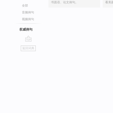
书面语、论文例句。
看美
全部
音频例句
视频例句
权威例句
go
返回词典
top