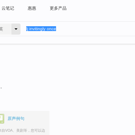
云笔记
惠惠
更多产品
英
句。
原声例句
来自VOA、美剧等，您可以边