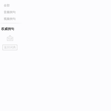
全部
音频例句
视频例句
权威例句
go
返回词典
top