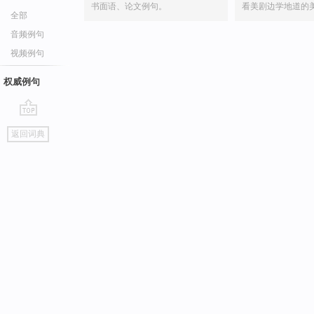
书面语、论文例句。
看美剧边学地道的
全部
音频例句
视频例句
权威例句
go
返回词典
top