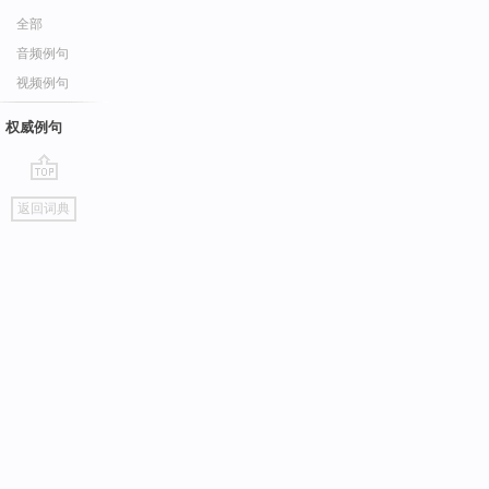
全部
音频例句
视频例句
权威例句
go
返回词典
top