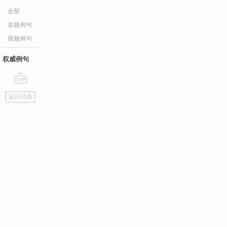
全部
音频例句
视频例句
权威例句
go
返回词典
top