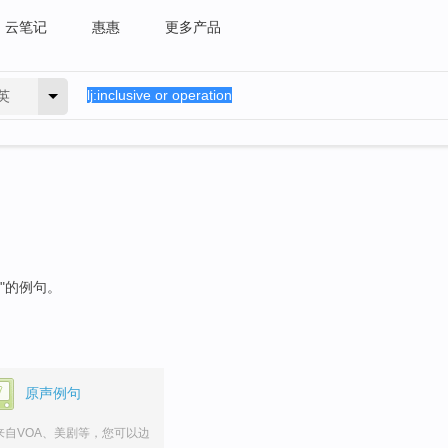
云笔记
惠惠
更多产品
英
"的例句。
原声例句
来自VOA、美剧等，您可以边