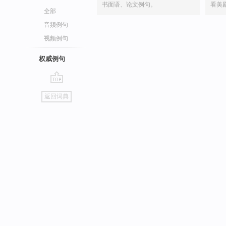
书面语、论文例句。
看美
全部
音频例句
视频例句
权威例句
go
返回词典
top