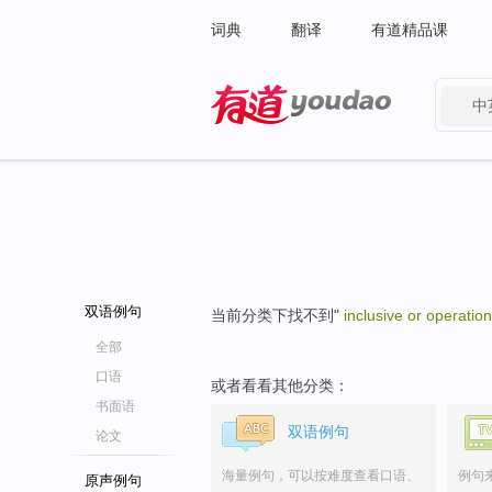
词典
翻译
有道精品课
中
有道 - 网易旗下搜索
双语例句
当前分类下找不到"
inclusive or operation
全部
口语
或者看看其他分类：
书面语
双语例句
论文
海量例句，可以按难度查看口语、
例句
原声例句