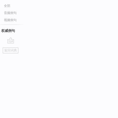
全部
音频例句
视频例句
权威例句
go
返回词典
top