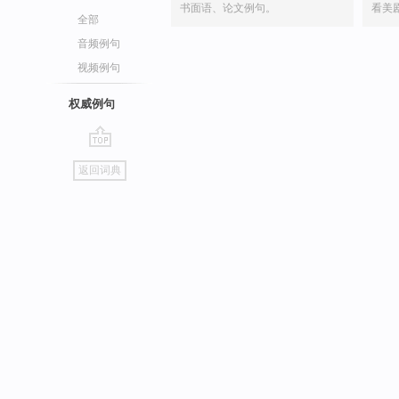
书面语、论文例句。
看美
全部
音频例句
视频例句
权威例句
go
返回词典
top