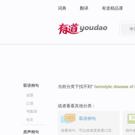
词典
翻译
有道精品课
中
有道 - 网易旗下搜索
双语例句
当前分类下找不到"
hemolytic disease of
全部
口语
或者看看其他分类：
书面语
双语例句
论文
海量例句，可以按难度查看口语、
例句
原声例句