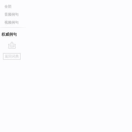
全部
音频例句
视频例句
权威例句
go
返回词典
top