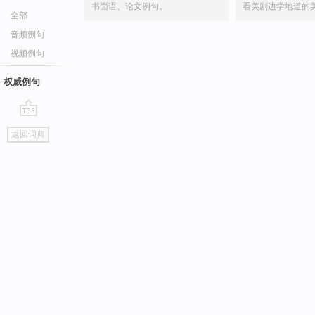
书面语、论文例句。
看美剧边学地道的
全部
音频例句
视频例句
权威例句
go
返回词典
top