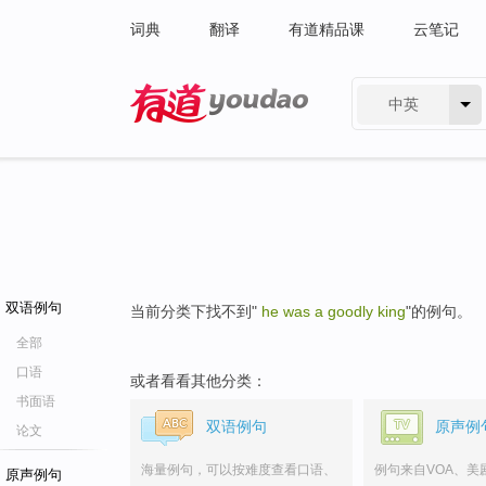
词典
翻译
有道精品课
云笔记
中英
有道 - 网易旗下搜索
双语例句
当前分类下找不到"
he was a goodly king
"的例句。
全部
口语
或者看看其他分类：
书面语
双语例句
原声例
论文
海量例句，可以按难度查看口语、
例句来自VOA、美
原声例句