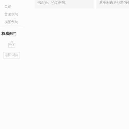
书面语、论文例句。
看美剧边学地道的
全部
音频例句
视频例句
权威例句
go
返回词典
top