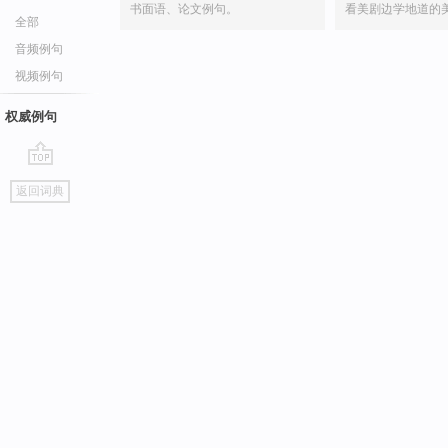
书面语、论文例句。
看美剧边学地道的
全部
音频例句
视频例句
权威例句
go
返回词典
top