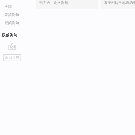
书面语、论文例句。
看美剧边学地道的
全部
音频例句
视频例句
权威例句
go
返回词典
top