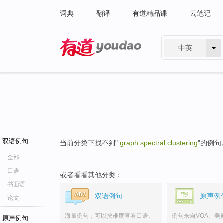
词典
翻译
有道精品课
云笔记
中英
有道 - 网易旗下搜索
双语例句
当前分类下找不到"
graph spectral clustering
"的例句
全部
口语
或者看看其他分类：
书面语
双语例句
原声例
论文
海量例句，可以按难度查看口语、
例句来自VOA、美
原声例句