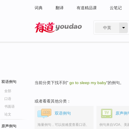
词典
翻译
有道精品课
云笔记
中英
有道 - 网易旗下搜索
双语例句
当前分类下找不到"
go to sleep my baby
"的例句。
全部
口语
或者看看其他分类：
书面语
双语例句
原声例
论文
海量例句，可以按难度查看口语、
例句来自VOA、美
原声例句