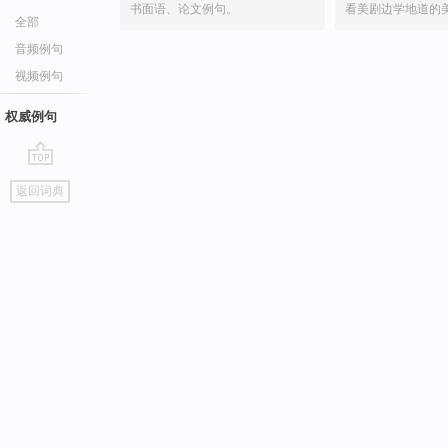
书面语、论文例句。
看美剧边学地道的
全部
音频例句
视频例句
权威例句
go
返回词典
top