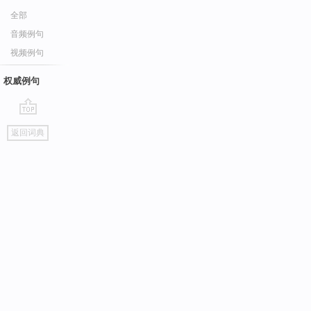
全部
音频例句
视频例句
权威例句
go
返回词典
top