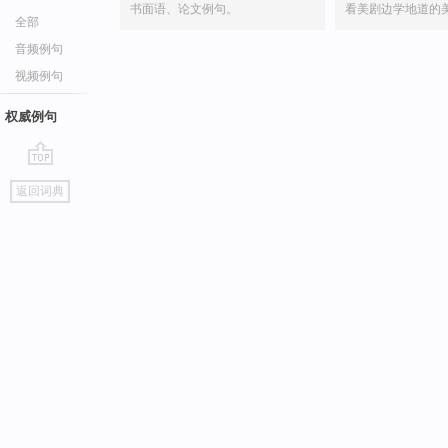
书面语、论文例句。
看美剧边学地道的
全部
音频例句
视频例句
权威例句
go
返回词典
top