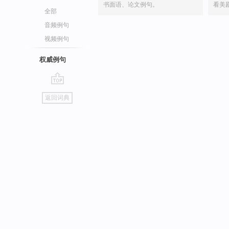
书面语、论文例句。
看美
全部
音频例句
视频例句
权威例句
go
返回词典
top