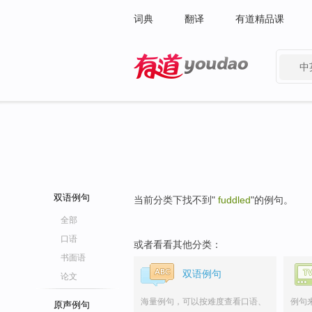
词典
翻译
有道精品课
中
有道 - 网易旗下搜索
双语例句
当前分类下找不到"
fuddled
"的例句。
全部
口语
或者看看其他分类：
书面语
双语例句
论文
海量例句，可以按难度查看口语、
例句
原声例句