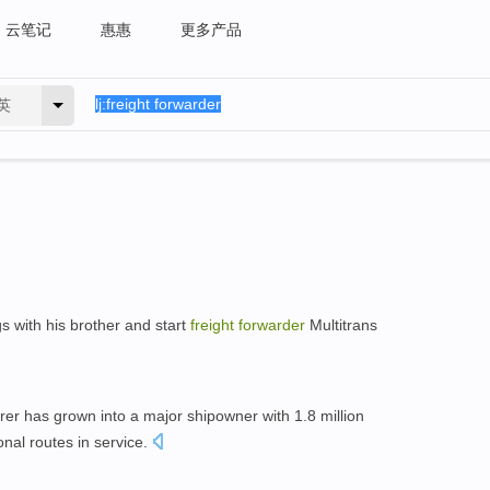
云笔记
惠惠
更多产品
英
s with his brother and start
freight
forwarder
Multitrans
rer has grown into a major shipowner with 1.8 million
nal routes in service.