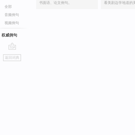
书面语、论文例句。
看美剧边学地道的
全部
音频例句
视频例句
权威例句
go
返回词典
top