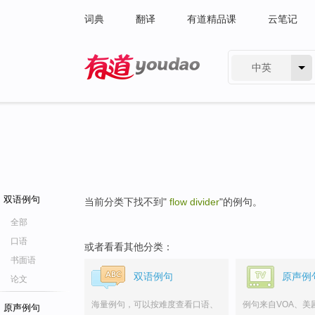
词典
翻译
有道精品课
云笔记
中英
有道 - 网易旗下搜索
双语例句
当前分类下找不到"
flow divider
"的例句。
全部
口语
或者看看其他分类：
书面语
双语例句
原声例
论文
海量例句，可以按难度查看口语、
例句来自VOA、美
原声例句